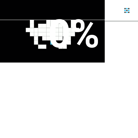
сверх
0%